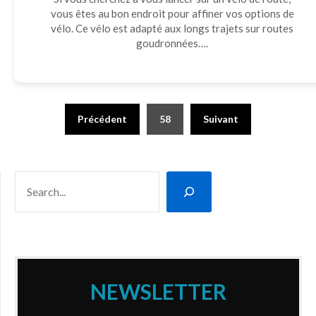
vous êtes au bon endroit pour affiner vos options de
vélo. Ce vélo est adapté aux longs trajets sur routes
goudronnées….
Pagination
Précédent
58
Suivant
des
publications
RECHERCHER
NEWSLETTER