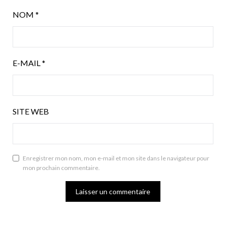
NOM
*
E-MAIL
*
SITE WEB
Enregistrer mon nom, mon e-mail et mon site dans le navigateur pour
mon prochain commentaire.