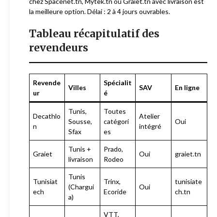
chez Spacenet.tn, Mytek.tn ou Graiet.tn avec livraison est
la meilleure option. Délai : 2 à 4 jours ouvrables.
Tableau récapitulatif des
revendeurs
Revende
Spécialit
Villes
SAV
En ligne
ur
é
Tunis,
Toutes
Decathlo
Atelier
Sousse,
catégori
Oui
n
intégré
Sfax
es
Tunis +
Prado,
Graiet
Oui
graiet.tn
livraison
Rodeo
Tunis
Tunisiat
Trinx,
tunisiate
(Chargui
Oui
ech
Ecoride
ch.tn
a)
VTT,