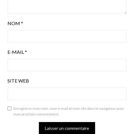
NOM
*
E-MAIL
*
SITE WEB
Enregistrer mon nom, mon e-mail et mon site dans le navigateur pour
mon prochain commentaire.