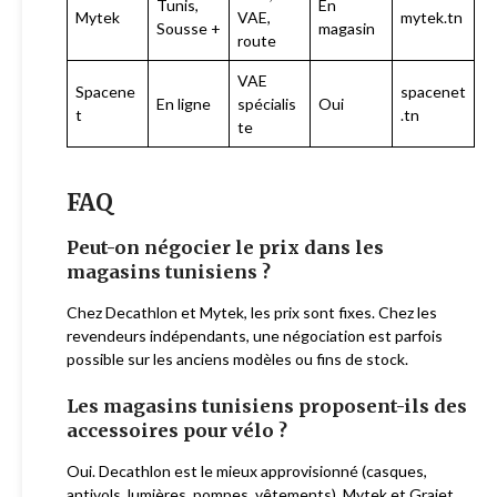
Tunis,
En
Mytek
VAE,
mytek.tn
Sousse +
magasin
route
VAE
Spacene
spacenet
En ligne
spécialis
Oui
t
.tn
te
FAQ
Peut-on négocier le prix dans les
magasins tunisiens ?
Chez Decathlon et Mytek, les prix sont fixes. Chez les
revendeurs indépendants, une négociation est parfois
possible sur les anciens modèles ou fins de stock.
Les magasins tunisiens proposent-ils des
accessoires pour vélo ?
Oui. Decathlon est le mieux approvisionné (casques,
antivols, lumières, pompes, vêtements). Mytek et Graiet