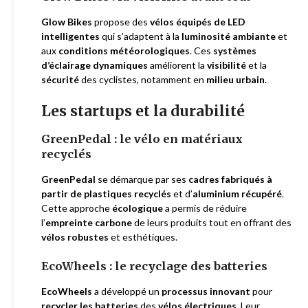
Glow Bikes
propose des
vélos équipés de LED
intelligentes
qui s’adaptent à la
luminosité ambiante
et
aux
conditions météorologiques
. Ces
systèmes
d’éclairage dynamiques
améliorent la
visibilité
et la
sécurité
des cyclistes, notamment en
milieu urbain
.
Les startups et la durabilité
GreenPedal : le vélo en matériaux
recyclés
GreenPedal
se démarque par ses
cadres fabriqués à
partir de plastiques recyclés
et d’
aluminium récupéré
.
Cette approche
écologique
a permis de réduire
l’
empreinte carbone
de leurs produits tout en offrant des
vélos robustes
et esthétiques.
EcoWheels : le recyclage des batteries
EcoWheels
a développé un
processus innovant
pour
recycler les batteries
des
vélos électriques
. Leur