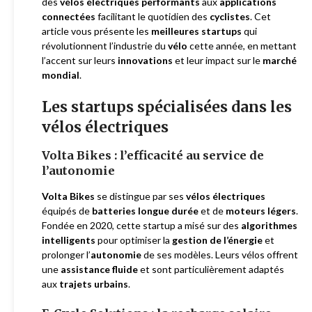
des
vélos électriques performants
aux
applications
connectées
facilitant le quotidien des
cyclistes
. Cet
article vous présente les
meilleures startups
qui
révolutionnent l’industrie du
vélo
cette année, en mettant
l’accent sur leurs
innovations
et leur impact sur le
marché
mondial
.
Les startups spécialisées dans les
vélos électriques
Volta Bikes : l’efficacité au service de
l’autonomie
Volta Bikes
se distingue par ses
vélos électriques
équipés de
batteries longue durée
et de
moteurs légers
.
Fondée en 2020, cette startup a misé sur des
algorithmes
intelligents
pour optimiser la
gestion de l’énergie
et
prolonger l’
autonomie
de ses modèles. Leurs vélos offrent
une
assistance fluide
et sont particulièrement adaptés
aux
trajets urbains
.