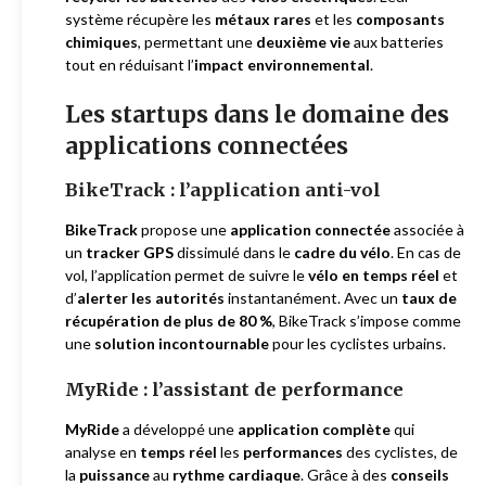
système récupère les
métaux rares
et les
composants
chimiques
, permettant une
deuxième vie
aux batteries
tout en réduisant l’
impact environnemental
.
Les startups dans le domaine des
applications connectées
BikeTrack : l’application anti-vol
BikeTrack
propose une
application connectée
associée à
un
tracker GPS
dissimulé dans le
cadre du vélo
. En cas de
vol, l’application permet de suivre le
vélo en temps réel
et
d’
alerter les autorités
instantanément. Avec un
taux de
récupération de plus de 80 %
, BikeTrack s’impose comme
une
solution incontournable
pour les cyclistes urbains.
MyRide : l’assistant de performance
MyRide
a développé une
application complète
qui
analyse en
temps réel
les
performances
des cyclistes, de
la
puissance
au
rythme cardiaque
. Grâce à des
conseils