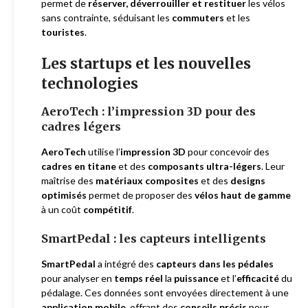
permet de
réserver, déverrouiller et restituer
les vélos
sans contrainte, séduisant les
commuters
et les
touristes
.
Les startups et les nouvelles
technologies
AeroTech : l’impression 3D pour des
cadres légers
AeroTech
utilise l’
impression 3D
pour concevoir des
cadres en titane
et des
composants ultra-légers
. Leur
maîtrise des
matériaux composites
et des
designs
optimisés
permet de proposer des
vélos haut de gamme
à un coût
compétitif
.
SmartPedal : les capteurs intelligents
SmartPedal
a intégré des
capteurs dans les pédales
pour analyser en
temps réel
la
puissance
et l’
efficacité
du
pédalage. Ces données sont envoyées directement à une
application mobile
, offrant des
conseils précis
pour