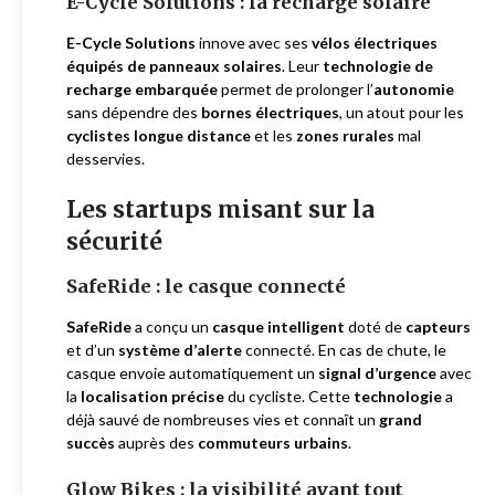
E-Cycle Solutions : la recharge solaire
E-Cycle Solutions
innove avec ses
vélos électriques
équipés de panneaux solaires
. Leur
technologie de
recharge embarquée
permet de prolonger l’
autonomie
sans dépendre des
bornes électriques
, un atout pour les
cyclistes longue distance
et les
zones rurales
mal
desservies.
Les startups misant sur la
sécurité
SafeRide : le casque connecté
SafeRide
a conçu un
casque intelligent
doté de
capteurs
et d’un
système d’alerte
connecté. En cas de chute, le
casque envoie automatiquement un
signal d’urgence
avec
la
localisation précise
du cycliste. Cette
technologie
a
déjà sauvé de nombreuses vies et connaît un
grand
succès
auprès des
commuteurs urbains
.
Glow Bikes : la visibilité avant tout