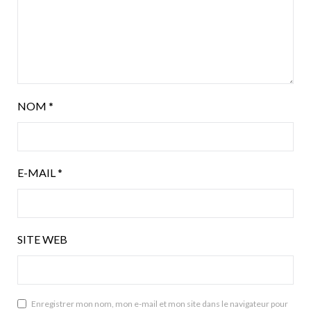
NOM
*
E-MAIL
*
SITE WEB
Enregistrer mon nom, mon e-mail et mon site dans le navigateur pour